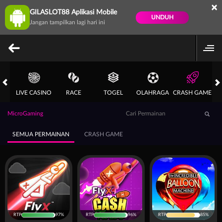
×
GILASLOT88 Aplikasi Mobile
UNDUH
Jangan tampilkan lagi hari ini
S
LIVE CASINO
RACE
TOGEL
OLAHRAGA
CRASH GAME
MicroGaming
SEMUA PERMAINAN
CRASH GAME
RTP
97%
RTP
96%
RTP
85%