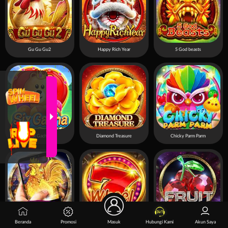
Gu Gu Gu2
Happy Rich Year
5 God beasts
Six Gacha
Diamond Treasure
Chicky Parm Parm
Beranda
Promosi
Masuk
Hubungi Kami
Akun Saya
Gu Gu Gu M
Wheel Money
Fruit King