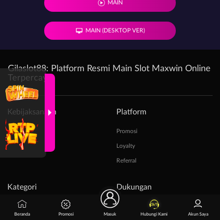
MAIN
MAIN (DESKTOP VER)
Gilaslot88: Platform Resmi Main Slot Maxwin Online
Terpercaya
Kebijaksanaan
Platform
Promosi
Loyalty
Referral
Kategori
Dukungan
Hot Games
+6287881784146
Beranda
Promosi
Masuk
Hubungi Kami
Akun Saya