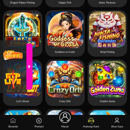
Dragon Palace Fishing
Happy Fish
Aztec Treasure
Let's Enhance
Goddess or Crash
Ninja Fishing
Let's Shoot
Crazy Orb
Golden Zuma
Beranda
Promosi
Masuk
Hubungi Kami
Akun Saya