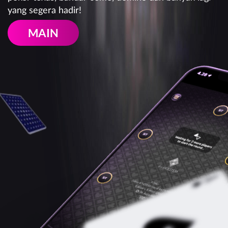
yang segera hadir!
MAIN