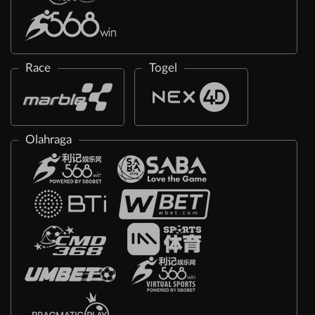
Race
Togel
Olahraga