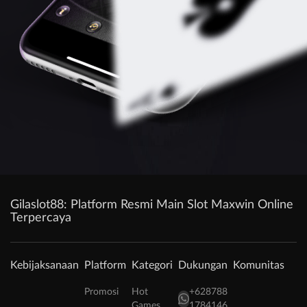
Gilaslot88: Platform Resmi Main Slot Maxwin Online
Terpercaya
Kebijaksanaan
Platform
Kategori
Dukungan
Komunitas
Promosi
Hot
+628788
Games
1784146