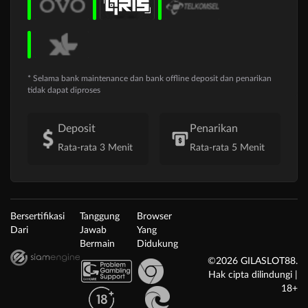
* Selama bank maintenance dan bank offline deposit dan penarikan
tidak dapat diproses
Deposit
Penarikan
Rata-rata 3 Menit
Rata-rata 5 Menit
Bersertifikasi
Tanggung
Browser
Dari
Jawab
Yang
Bermain
Didukung
©2026 GILASLOT88.
Hak cipta dilindungi |
18+