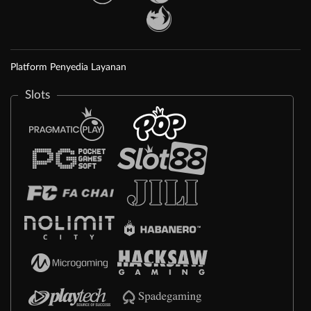
Platform Penyedia Layanan
Slots