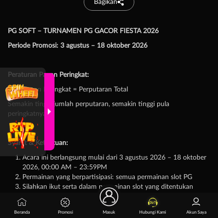
Bagikan
PG SOFT – TURNAMEN PG GACOR FIESTA 2026
Periode Promosi: 3 agustus – 18 oktober 2026
Peraturan Papan Peringkat:
Poin Papan Peringkat = Perputaran Total
Semakin tinggi jumlah perputaran, semakin tinggi pula
peringkatnya!
Syarat & Ketentuan:
Acara ini berlangsung mulai dari 3 agustus 2026 – 18 oktober
2026, 00:00 AM – 23:59PM
Permainan yang berpartisipasi: semua permainan slot PG
Silahkan ikut serta dalam permainan slot yang ditentukan
dalam acara ini saja. Beberapa permainan slot, semua
permainan meja, dan permainan jackpot tidak termasuk dalam
Beranda
Promosi
Masuk
Hubungi Kami
Akun Saya
acara ini